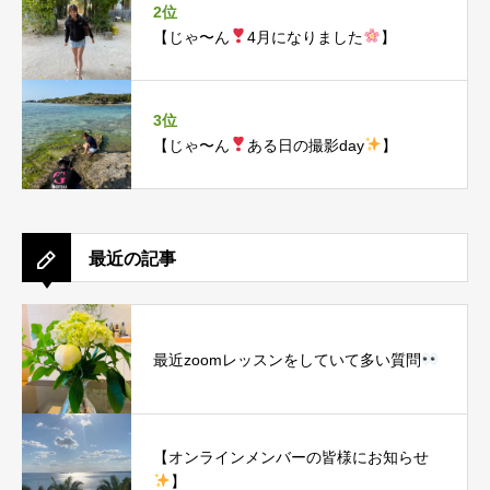
2位
【じゃ〜ん
4月になりました
】
3位
【じゃ〜ん
ある日の撮影day
】
最近の記事
最近zoomレッスンをしていて多い質問
【オンラインメンバーの皆様にお知らせ
】