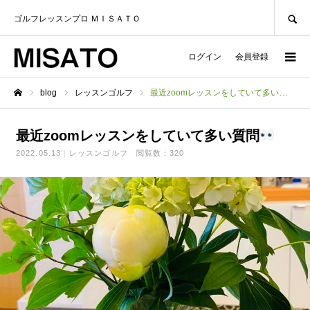
SEARCH
ゴルフレッスンプロ ＭＩＳＡＴＯ
ログイン
会員登録
blog
レッスンゴルフ
最近zoomレッスンをしていて多い質問
ホーム
最近zoomレッスンをしていて多い質問
2022.05.13
レッスンゴルフ
閲覧数：320