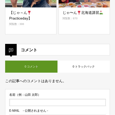
【じゃ～ん
じゃ〜ん
北海道講習
Practiceday】
閲覧数：670
閲覧数：396
コメント
0 コメント
0 トラックバック
この記事へのコメントはありません。
名前（例：山田 太郎）
E-MAIL
- 公開されません -