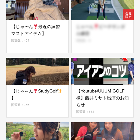
【じゃ〜ん
最近の練習
じゃーん
ビーチサンダ
マストアイテム】
ル練習
閲覧数：464
閲覧数：8
【じゃ～ん
StudyGolf
【Youtube/UUUM GOLF
】
様】藤井ミサト出演のお知
らせ
閲覧数：355
閲覧数：563