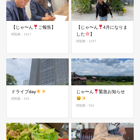
【じゃ〜ん
ご報告】
【じゃ〜ん
4月になりま
した
】
閲覧数：1617
閲覧数：1257
ドライブday
じゃ〜ん
緊急お知らせ
閲覧数：233
閲覧数：502