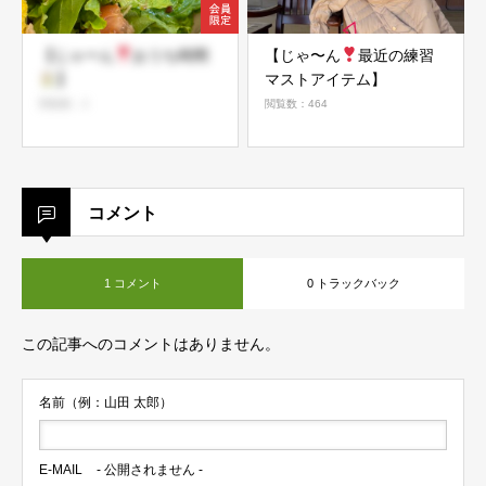
【じゃーん
おうち時間
【じゃ〜ん
最近の練習
】
マストアイテム】
閲覧数：2
閲覧数：464
コメント
1 コメント
0 トラックバック
この記事へのコメントはありません。
名前（例：山田 太郎）
E-MAIL
- 公開されません -