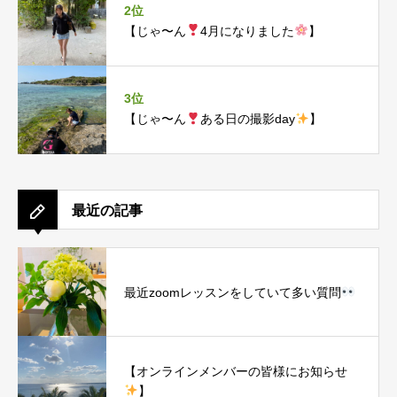
2位
【じゃ〜ん
4月になりました
】
3位
【じゃ〜ん
ある日の撮影day
】
最近の記事
最近zoomレッスンをしていて多い質問
【オンラインメンバーの皆様にお知らせ
】