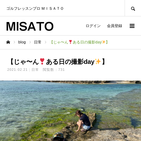
SEARCH
ゴルフレッスンプロ ＭＩＳＡＴＯ
ログイン
会員登録
blog
日常
【じゃ〜ん
ある日の撮影day
】
ホーム
【じゃ〜ん
ある日の撮影day
】
2021.02.21
日常
閲覧数：731