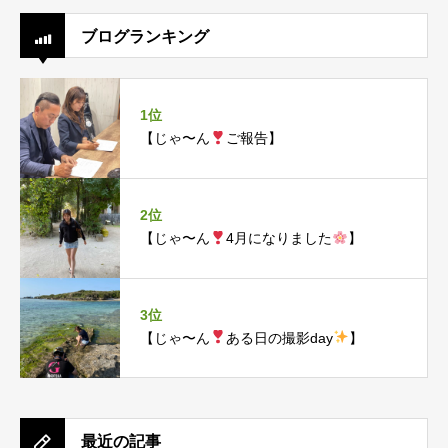
ブログランキング
1位
【じゃ〜ん
ご報告】
2位
【じゃ〜ん
4月になりました
】
3位
【じゃ〜ん
ある日の撮影day
】
最近の記事