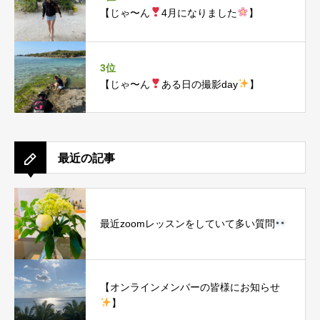
【じゃ〜ん
4月になりました
】
3位
【じゃ〜ん
ある日の撮影day
】
最近の記事
最近zoomレッスンをしていて多い質問
【オンラインメンバーの皆様にお知らせ
】